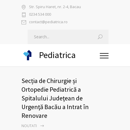
Str. Spiru Haret, nr. 2-4, Bacau
0234 534 000
contact@pediatrica.ro
Pediatrica
Secția de Chirurgie și
Ortopedie Pediatrică a
Spitalului Judeţean de
Urgenţă Bacău a Intrat în
Renovare
NOUTATI