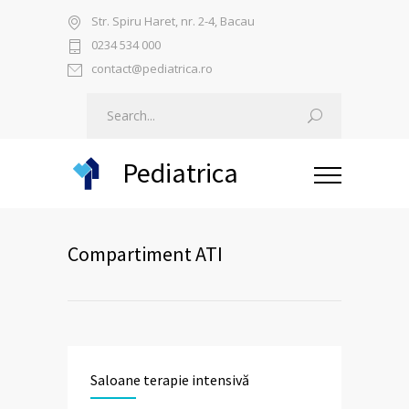
Str. Spiru Haret, nr. 2-4, Bacau
0234 534 000
contact@pediatrica.ro
Pediatrica
Compartiment ATI
Saloane terapie intensivă