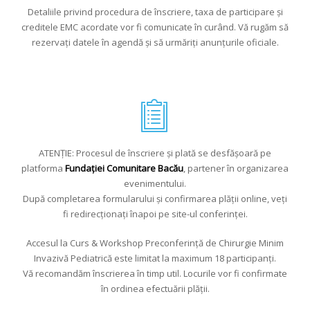
Detaliile privind procedura de înscriere, taxa de participare și
creditele EMC acordate vor fi comunicate în curând. Vă rugăm să
rezervați datele în agendă și să urmăriți anunțurile oficiale.
ATENȚIE: Procesul de înscriere și plată se desfășoară pe
platforma
Fundației Comunitare Bacău
, partener în organizarea
evenimentului.
După completarea formularului și confirmarea plății online, veți
fi redirecționați înapoi pe site-ul conferinței.
Accesul la Curs & Workshop Preconferință de Chirurgie Minim
Invazivă Pediatrică este limitat la maximum 18 participanți.
Vă recomandăm înscrierea în timp util. Locurile vor fi confirmate
în ordinea efectuării plății.