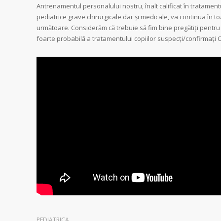
Antrenamentul personalului nostru, înalt calificat în tratament
pediatrice grave chirurgicale dar și medicale, va continua în t
următoare. Considerăm că trebuie să fim bine pregătiți pentru
foarte probabilă a tratamentului copiilor suspecți/confirmați 
PEDIATRICA