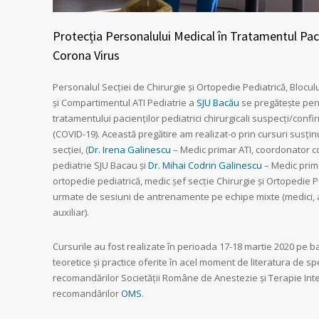
Protecția Personalului Medical în Tratamentul Paci
Corona Virus
Personalul Secției de Chirurgie și Ortopedie Pediatrică, Blocul
și Compartimentul ATI Pediatrie a
SJU Bacău
se pregătește pen
tratamentului pacienților pediatrici chirurgicali suspecți/conf
(COVID-19). Această pregătire am realizat-o prin cursuri susțin
secției, (
Dr. Irena Galinescu
– Medic primar ATI, coordonator 
pediatrie SJU Bacau și
Dr. Mihai Codrin Galinescu
– Medic prima
ortopedie pediatrică, medic șef secție Chirurgie și Ortopedie P
urmate de sesiuni de antrenamente pe echipe mixte (medici, 
auxiliar).
Cursurile au fost realizate în perioada 17-18 martie 2020 pe b
teoretice și practice oferite în acel moment de literatura de sp
recomandărilor Societății Române de Anestezie și Terapie Inte
recomandărilor
OMS
.