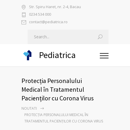
Str. Spiru Haret, nr. 2-4, Bacau
0234 534 000
contact@pediatrica.ro
Pediatrica
Protecția Personalului
Medical în Tratamentul
Pacienților cu Corona Virus
NOUTATI
PROTECȚIA PERSONALULUI MEDICAL ÎN
TRATAMENTUL PACIENȚILOR CU CORONA VIRUS