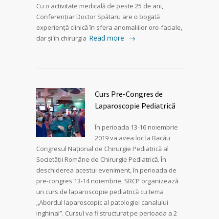
Cu o activitate medicală de peste 25 de ani,
Conferențiar Doctor Spătaru are o bogată
experiență clinică în sfera anomaliilor oro-faciale,
Read more
dar și în chirurgia
Curs Pre-Congres de
Laparoscopie Pediatrică
În perioada 13-16 noiembrie
2019 va avea loc la Bacău
Congresul Național de Chirurgie Pediatrică al
Societății Române de Chirurgie Pediatrică. În
deschiderea acestui eveniment, în perioada de
pre-congres 13-14 noiembrie, SRCP organizează
un curs de laparoscopie pediatrică cu tema
,,Abordul laparoscopic al patologiei canalului
inghinal”. Cursul va fi structurat pe perioada a 2