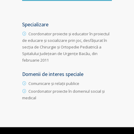
Specializare
Coordonator proiecte și educator în proiectul
de educare și socializare prin joc, desfășurat în
secția de Chirurgie și Ortopedie Pediatrică a
Spitalului Județean de Urgențe Bacău, din
februarie 2011
Domenii de interes speciale
Comunicare și relații publice
Coordonator proiecte în domeniul social și
medical